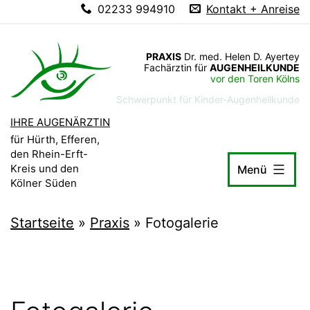
02233 994910
Kontakt + Anreise
Zum
Inhalt
springen
PRAXIS
Dr. med. Helen D. Ayertey
Fachärztin für
AUGENHEILKUNDE
vor den Toren Kölns
Schwerpunkt für Kinder-Augenheilkunde
IHRE AUGENÄRZTIN
für Hürth, Efferen,
den Rhein-Erft-
Kreis und den
Menü
Kölner Süden
Startseite
»
Praxis
»
Fotogalerie