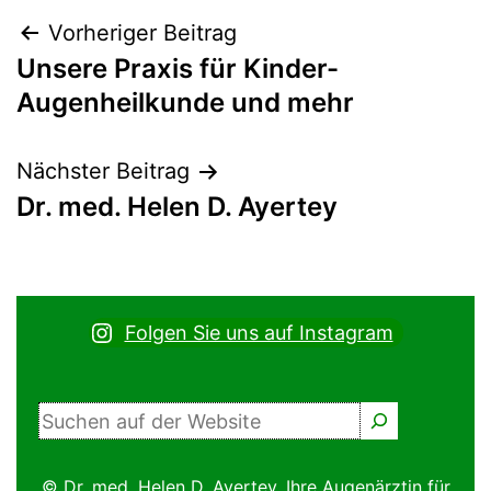
Beitragsnavigation
Vorheriger Beitrag
Unsere Praxis für Kinder-
Augenheilkunde und mehr
Nächster Beitrag
Dr. med. Helen D. Ayertey
Folgen Sie uns auf Instagram
Suchen
© Dr. med. Helen D. Ayertey, Ihre Augenärztin für